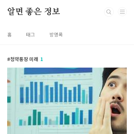
본문 바로가기
알면 좋은 정보
홈
태그
방명록
청약통장 미래
1