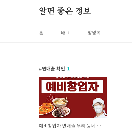
본문 바로가기
알면 좋은 정보
홈
태그
방명록
연매출 확인
1
예비창업자 연매출 우리 동네 커피숍, 고깃집, 식당 연매출은 얼마나 될까?