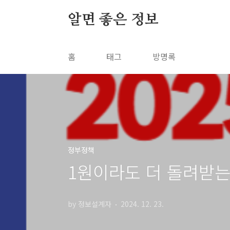
본문 바로가기
알면 좋은 정보
홈
태그
방명록
정부정책
1원이라도 더 돌려받는 
by 정보설계자
2024. 12. 23.