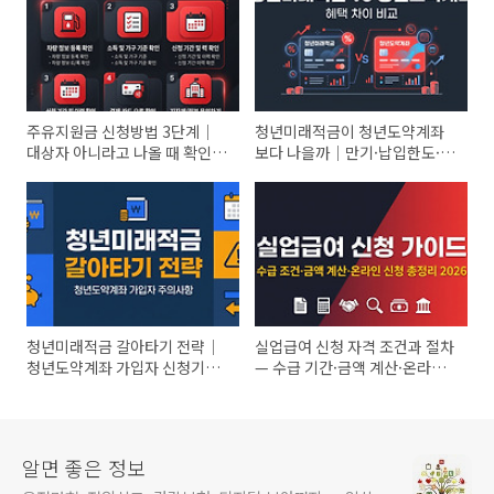
주유지원금 신청방법 3단계｜
청년미래적금이 청년도약계좌
대상자 아니라고 나올 때 확인할
보다 나을까｜만기·납입한도·
5가지
정부기여금 혜택 차이 비교
청년미래적금 갈아타기 전략｜
실업급여 신청 자격 조건과 절차
청년도약계좌 가입자 신청기간·
— 수급 기간·금액 계산·온라인
특별중도해지 주의사항
신청까지 총정리 (2026)
알면 좋은 정보