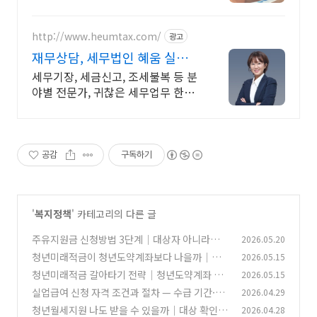
재무설계전문
http://www.heumtax.com/
광고
재무상담, 세무법인 혜움 실시간
카톡 상담 지원
세무기장, 세금신고, 조세불복 등 분
야별 전문가, 귀찮은 세무업무 한번
에 해결! 전국 30여 개 지점, 200여
명의 세무 인력 대기
공감
구독하기
'
복지정책
' 카테고리의 다른 글
주유지원금 신청방법 3단계｜대상자 아니라고
2026.05.20
나올 때 확인할 5가지
청년미래적금이 청년도약계좌보다 나을까｜만
2026.05.15
(0)
기·납입한도·정부기여금 혜택 차이 비교
청년미래적금 갈아타기 전략｜청년도약계좌 가
2026.05.15
(0)
입자 신청기간·특별중도해지 주의사항
실업급여 신청 자격 조건과 절차 — 수급 기간·금
2026.04.29
(0)
액 계산·온라인 신청까지 총정리 (2026)
청년월세지원 나도 받을 수 있을까｜대상 확인·
2026.04.28
(0)