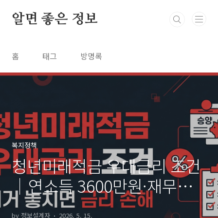
본문 바로가기
알면 좋은 정보
홈
태그
방명록
복지정책
청년미래적금 우대금리 조건
｜연소득 3600만원·재무상
담 놓치면 금리 손해봅니다
by 정보설계자
2026. 5. 15.