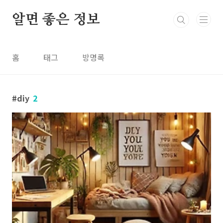
본문 바로가기
알면 좋은 정보
홈
태그
방명록
diy
2