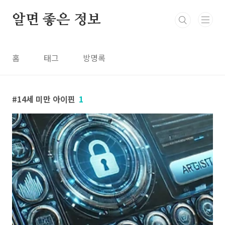
본문 바로가기
알면 좋은 정보
홈
태그
방명록
14세 미만 아이핀
1