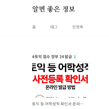
본문 바로가기
알면 좋은 정보
홈
태그
방명록
토익 점수 정부 24 발급
1
토익 등 어학성적 확인서 온라인 발급 방법[정부24]