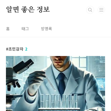
본문 바로가기
알면 좋은 정보
홈
태그
방명록
초민감자
2