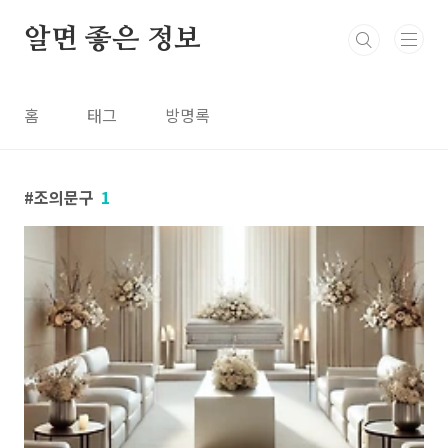
본문 바로가기
알면 좋은 정보
홈
태그
방명록
조의문구
1