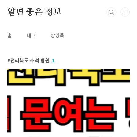
본문 바로가기
알면 좋은 정보
홈
태그
방명록
전라북도 추석 병원
1