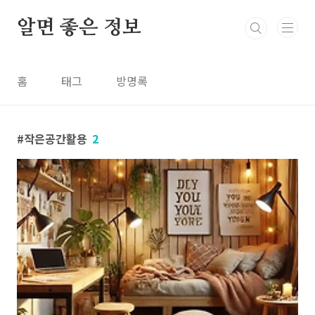
본문 바로가기
알면 좋은 정보
홈
태그
방명록
작은공간활용
2