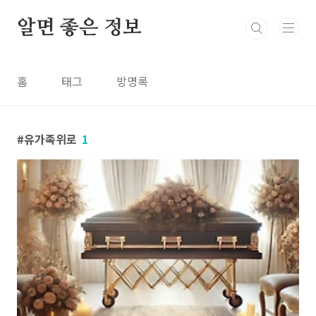
본문 바로가기
알면 좋은 정보
홈
태그
방명록
유가족위로
1