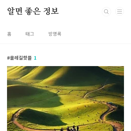
본문 바로가기
알면 좋은 정보
홈
태그
방명록
올레길핫플
1