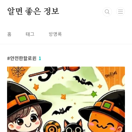
본문 바로가기
알면 좋은 정보
홈
태그
방명록
안전한할로윈
1