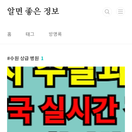
본문 바로가기
알면 좋은 정보
홈
태그
방명록
수원 상급 병원
1