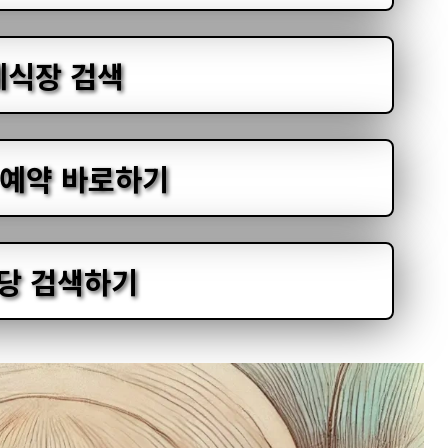
례식장 검색
 예약 바로하기
당 검색하기