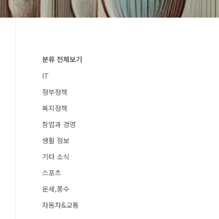
분류 전체보기
IT
정부정책
복지정책
창업과 경영
생활 정보
기타 소식
스포츠
운세,풍수
자동차&교통