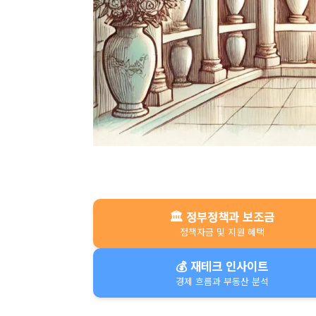
🏛️ 정부정책과 보조금
정책자금 및 지원 혜택
💰 재테크 인사이트
경제 흐름과 부동산 분석